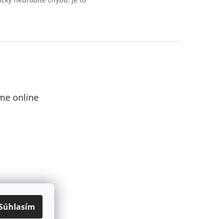
me online
Súhlasím