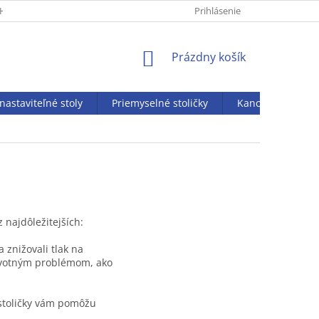
HRANY OSOBNÝCH ÚDAJOV
KONTAKT
Prihlásenie
ZDRAVÉ SEDENIE
NÁKUPNÝ
Prázdny košík
KOŠÍK
nastaviteľné stoly
Priemyselné stoličky
Kancelársky náby
 najdôležitejších:
 znižovali tlak na
votným problémom, ako
stoličky vám pomôžu