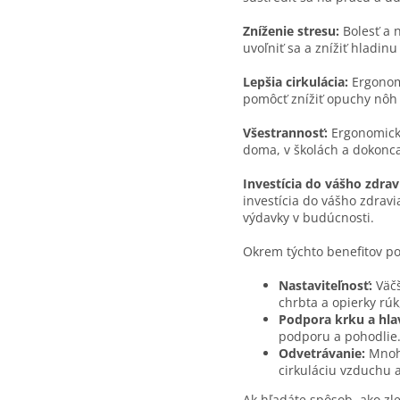
Zníženie stresu:
Bolesť a 
uvoľniť sa a znížiť hladinu
Lepšia cirkulácia:
Ergonomi
pomôcť znížiť opuchy nôh a
Všestrannosť:
Ergonomické
doma, v školách a dokonca
Investícia do vášho zdrav
investícia do vášho zdrav
výdavky v budúcnosti.
Okrem týchto benefitov po
Nastaviteľnosť:
Väčš
chrbta a opierky rúk
Podpora krku a hla
podporu a pohodlie
Odvetrávanie:
Mnoho
cirkuláciu vzduchu 
Ak hľadáte spôsob, ako zle