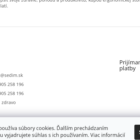
latí.
.
Prijíma
platby
m
@
sedim.sk
905 258 196
905 258 196
 zdravo
nábytok Hobis
používa súbory cookies. Ďalším prechádzaním
 vyjadrujete súhlas s ich používaním. Viac informácií