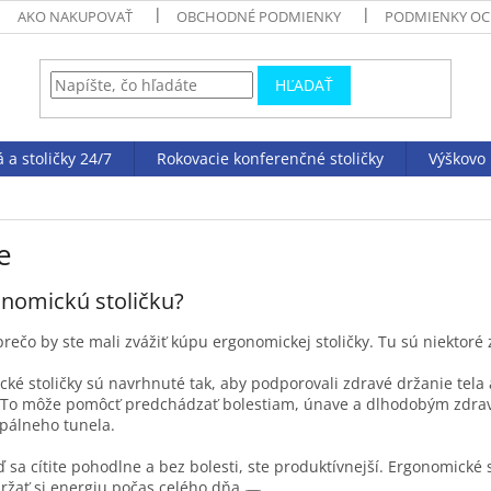
AKO NAKUPOVAŤ
OBCHODNÉ PODMIENKY
PODMIENKY OC
HĽADAŤ
á a stoličky 24/7
Rokovacie konferenčné stoličky
Výškovo 
e
onomickú stoličku?
ečo by ste mali zvážiť kúpu ergonomickej stoličky. Tu sú niektoré z
é stoličky sú navrhnuté tak, aby podporovali zdravé držanie tela a
To môže pomôcť predchádzať bolestiam, únave a dlhodobým zdra
rpálneho tunela.
 sa cítite pohodlne a bez bolesti, ste produktívnejší.
Ergonomické 
ržať si energiu počas celého dňa.