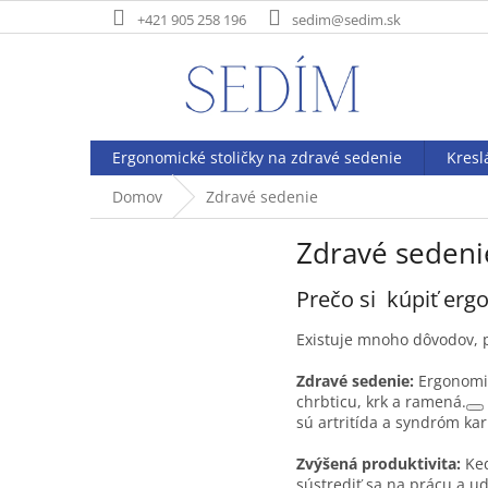
Prejsť
+421 905 258 196
sedim@sedim.sk
na
obsah
Ergonomické stoličky na zdravé sedenie
Kresl
Domov
Zdravé sedenie
Zdravé sedeni
Prečo si kúpiť erg
Existuje mnoho dôvodov, pr
Zdravé sedenie:
Ergonomick
chrbticu, krk a ramená.
sú artritída a syndróm ka
Zvýšená produktivita:
Keď
sústrediť sa na prácu a ud