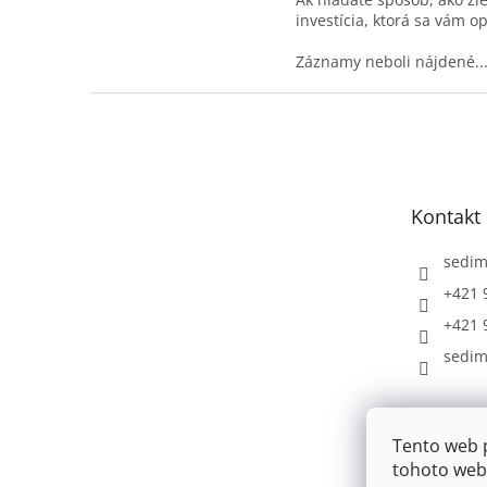
investícia, ktorá sa vám op
Záznamy neboli nájdené..
Z
á
p
ä
t
Kontakt
i
e
sedi
+421 
+421 
sedim
Tento web 
tohoto webu