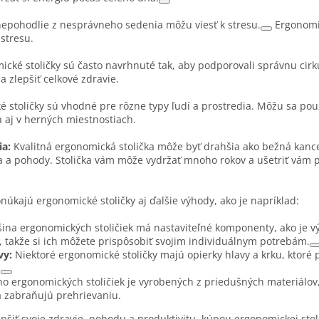
nepohodlie z nesprávneho sedenia môžu viesť k stresu.
Ergonomi
 stresu.
cké stoličky sú často navrhnuté tak, aby podporovali správnu cirku
 zlepšiť celkové zdravie.
 stoličky sú vhodné pre rôzne typy ľudí a prostredia. Môžu sa použ
 aj v herných miestnostiach.
ia:
Kvalitná ergonomická stolička môže byť drahšia ako bežná kancelá
ia a pohody. Stolička vám môže vydržať mnoho rokov a ušetriť vám 
núkajú ergonomické stoličky aj ďalšie výhody, ako je napríklad:
ina ergonomických stoličiek má nastaviteľné komponenty, ako je v
, takže si ich môžete prispôsobiť svojim individuálnym potrebám.
vy:
Niektoré ergonomické stoličky majú opierky hlavy a krku, ktoré
.
 ergonomických stoličiek je vyrobených z priedušných materiálov
a zabraňujú prehrievaniu.
pšiť svoje zdravie, pohodu a produktivitu, kúpou ergonomickej stol