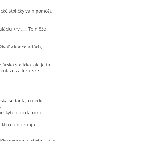
cké stoličky vám pomôžu
láciu krvi.
To môže
ívať v kanceláriách,
rska stolička, ale je to
peniaze za lekárske
ýška sedadla, opierka
 poskytujú dodatočnú
, ktoré umožňujú
ičky neurobíte chybu. Je to